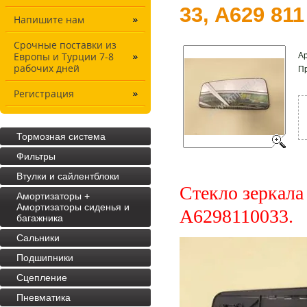
33, A629 811
Напишите нам
Срочные поставки из
Ар
Европы и Турции 7-8
рабочих дней
П
Регистрация
Тормозная система
Фильтры
Втулки и сайлентблоки
Стекло зеркала
Амортизаторы +
Амортизаторы сиденья и
A6298110033.
багажника
Cальники
Подшипники
Сцепление
Пневматика