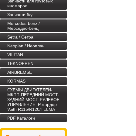
Запчасти для грузовых
иномарок.
Запчасти б/у
Mercedes-benz /
Мерседес-бенц
Setra / Сетра
Neoplan / Неоплан
VILITAN
TEKNOFREN
AIRBREMSE
KORMAS
СХЕМЫ ДВИГАТЕЛЕЙ-
МКПП-ПЕРЕДНИЙ МОСТ-
ЗАДНИЙ МОСТ-РУЛЕВОЕ
УПРАВЛЕНИЕ- Ретардер
Voith R115/R120/TELMA
PDF Каталоги