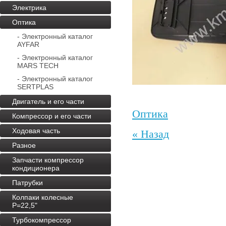
Электрика
Оптика
- Электронный каталог
AYFAR
- Электронный каталог
MARS TECH
- Электронный каталог
SERTPLAS
Двигатель и его части
Оптика
Компрессор и его части
Ходовая часть
« Назад
Разное
Запчасти компрессор
кондиционера
Патрубки
Колпаки колесные
P=22,5"
Турбокомпрессор