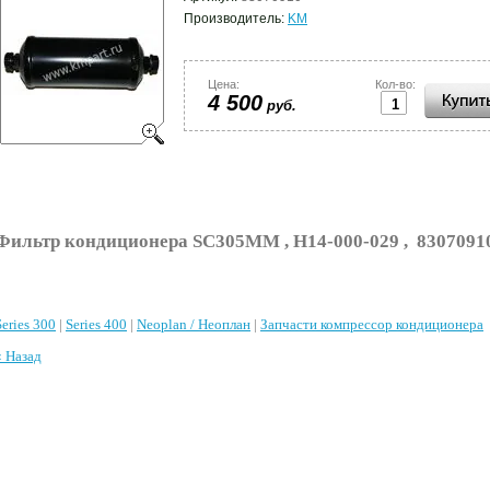
Производитель:
KM
Цена:
Кол-во:
4 500
руб.
Фильтр кондиционера SC305MM , H14-000-029 , 8307091
Series 300
|
Series 400
|
Neoplan / Неоплан
|
Запчасти компрессор кондиционера
« Назад