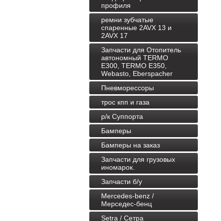
профиля
ремни зубчатые
спаренные 2AVX 13 и
2AVX 17
Запчасти для Отопитель
автономный TERMO
E300, TERMO E350,
Webasto, Eberspacher
Пневморессоры
трос кпп и газа
р/к Суппорта
Бамперы
Бамперы на заказ
Запчасти для грузовых
иномарок.
Запчасти б/у
Mercedes-benz /
Мерседес-бенц
Setra / Сетра