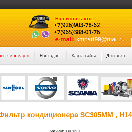
Наши контакты:
+7(926)903-78-62
+7(965)388-01-76
e-mail:
kmpart99@mail.ru
зовых иномарок
Наш адрес
Карта сайта
Доставка
Фильтр кондиционера SC305MM , H14-0
Артикул:
83070910