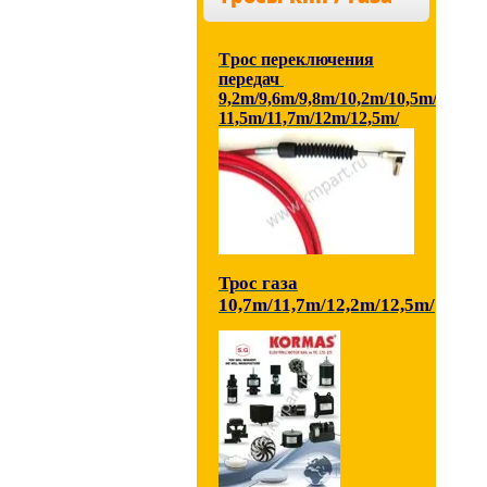
Tрос переключения
передач
9,2m/9,6m/9,8m/10,2m/10,5m/
11,5m/11,7m/12m/12,5m/
Трос газа
10,7m/11,7m/12,2m/12,5m/