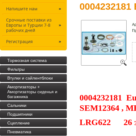
0004232181 
Напишите нам
Срочные поставки из
Ар
Европы и Турции 7-8
рабочих дней
П
Регистрация
Тормозная система
Фильтры
Втулки и сайлентблоки
Амортизаторы +
Амортизаторы сиденья и
0004232181 Eur
багажника
Cальники
SEM12364 , M
Подшипники
LRG622 26 зу
Сцепление
Пневматика