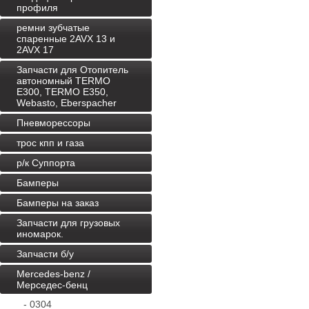
профиля
ремни зубчатые
спаренные 2AVX 13 и
2AVX 17
Запчасти для Отопитель
автономный TERMO
E300, TERMO E350,
Webasto, Eberspacher
Пневморессоры
трос кпп и газа
р/к Суппорта
Бамперы
Бамперы на заказ
Запчасти для грузовых
иномарок.
Запчасти б/у
Mercedes-benz /
Мерседес-бенц
- 0304